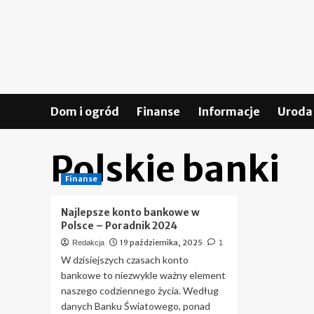
Skip
to
content
Dom i ogród
Finanse
Informacje
Uroda 
Polskie banki
Finanse
Najlepsze konto bankowe w
Polsce – Poradnik 2024
19 października, 2025
Redakcja
1
W dzisiejszych czasach konto
bankowe to niezwykle ważny element
naszego codziennego życia. Według
danych Banku Światowego, ponad