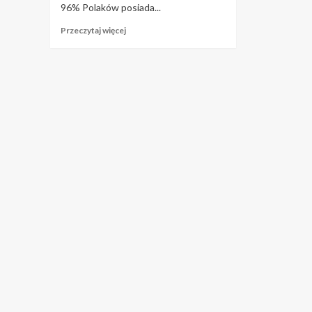
96% Polaków posiada...
Przeczytaj
Przeczytaj więcej
więcej
o
Najlepsze
konto
bankowe
w
Polsce
–
Poradnik
2024