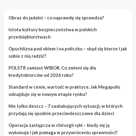
o
Oświetlenie
ogrodu:
Obraz do jadalni – co naprawdę się sprawdza?
Praktyczne
wskazówki
Istota kultury bezpieczeństwa w polskich
i
trendy
przedsiębiorstwach
Opuchlizna pod okiem i na policzku – skąd się bierze i jak
sobie z nią radzić?
POLSTR zamiast WIBOR. Co zmieni się dla
kredytobiorców od 2026 roku?
Standard w cenie, wartość w praktyce. Jak Megapolis
odnajduje się w nowym etapie rynku?
Nie tylko deszcz – 7 zaskakujących sytuacji, w których
przydają się spodnie przeciwdeszczowe dla dzieci
Operacja zastępcza w chirurgii ręki – kiedy się ją
wykonuje i jak pomaga w przywróceniu sprawności?