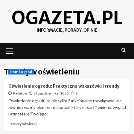
Skip
OGAZETA.PL
to
content
INFORMACJE, PORADY, OPINIE
Menu
podstawowe
Trendy w oświetleniu
Dom i ogród
Oświetlenie ogrodu: Praktyczne wskazówki i trendy
21 października, 2025
Redakcja
1
Oświetlenie ogrodu to nie tylko funkcjonalne rozwiązanie, ale
również ważny element dekoracji, który może に zmienić wygląd
i atmosferę Twojego...
Przeczytaj
Przeczytaj więcej
więcej