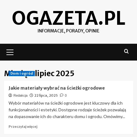
Skip
OGAZETA.PL
to
content
INFORMACJE, PORADY, OPINIE
Menu
podstawowe
Miesiąc:
lipiec 2025
Dom i ogród
Jakie materiały wybrać na ścieżki ogrodowe
22 lipca, 2025
Redakcja
0
Wybór materiałów na ścieżki ogrodowe jest kluczowy dla ich
funkcjonalności i estetyki. Dostępne rodzaje ścieżek pozwalają
na dopasowanie ich do charakteru domu i ogrodu. Omówimy...
Przeczytaj
Przeczytaj więcej
więcej