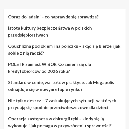
o
Jakie
materiały
Obraz do jadalni – co naprawdę się sprawdza?
wybrać
na
Istota kultury bezpieczeństwa w polskich
ścieżki
ogrodowe
przedsiębiorstwach
Opuchlizna pod okiem i na policzku – skąd się bierze i jak
sobie z nią radzić?
POLSTR zamiast WIBOR. Co zmieni się dla
kredytobiorców od 2026 roku?
Standard w cenie, wartość w praktyce. Jak Megapolis
odnajduje się w nowym etapie rynku?
Nie tylko deszcz – 7 zaskakujących sytuacji, w których
przydają się spodnie przeciwdeszczowe dla dzieci
Operacja zastępcza w chirurgii ręki – kiedy się ją
wykonuje i jak pomaga w przywróceniu sprawności?